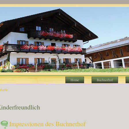
Home
Buchnerhof
rtseite
e sind hier
inderfreundlich
Impressionen des Buchnerhof