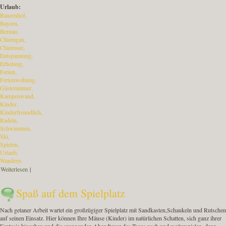
Urlaub:
Bauernhof
Bayern
Bernau
Chiemgau
Chiemsee
Entspannung
Erholung
Ferien
Ferienwohung
Gästezimmer
Kampenwand
Kinder
Kinderfreundlich
Radeln
Schwimmen
Ski
Spielen
Urlaub
Wandern
Weiterlesen
über Impressionen des Buchnerhof
|
Spaß auf dem Spielplatz
Nach getaner Arbeit wartet ein großzügiger Spielplatz mit Sandkasten,Schaukeln und Rutschen
auf seinen Einsatz. Hier können Ihre Mäuse (Kinder) im natürlichen Schatten, sich ganz ihrer
Fantasie hingeben und die spannenden Abendteuer des Tages nach und weiterspielen, denn