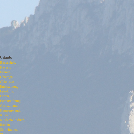
Urlaub:
Bauernhof
Bayern
Bernau
Chiemgau
Chiemsee
Entspannung
Erholung
Ferien
Ferienwohung
Gästezimmer
Kampenwand
Kinder
Kinderfreundlich
Radeln
Schwimmen
Ski