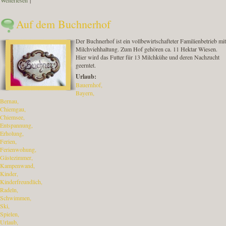
Weiterlesen
über Schmankerl & Aktivitäten
|
Auf dem Buchnerhof
Der Buchnerhof ist ein vollbewirtschafteter Familienbetrieb mit
Milchviehhaltung. Zum Hof gehören ca. 11 Hektar Wiesen.
Hier wird das Futter für 13 Milchkühe und deren Nachzucht
geerntet.
Urlaub:
Bauernhof
Bayern
Bernau
Chiemgau
Chiemsee
Entspannung
Erholung
Ferien
Ferienwohung
Gästezimmer
Kampenwand
Kinder
Kinderfreundlich
Radeln
Schwimmen
Ski
Spielen
Urlaub