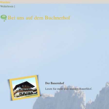
Wandern
Weiterlesen
über Auf dem Buchnerhof
|
Bei uns auf dem Buchnerhof
Der Bauernhof
Lesen Sie mehr über unseren Bauerhhof.