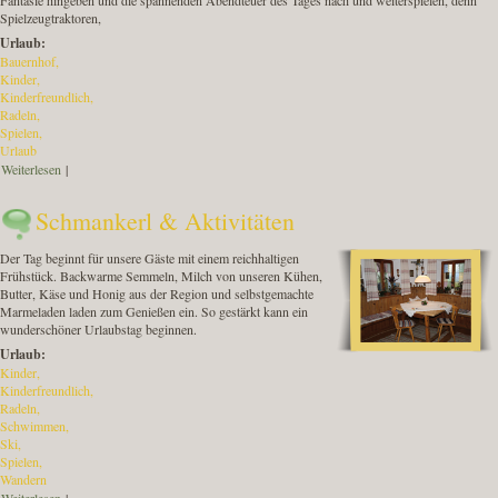
Spielzeugtraktoren,
Urlaub:
Bauernhof
Kinder
Kinderfreundlich
Radeln
Spielen
Urlaub
Weiterlesen
über Spaß auf dem Spielplatz
|
Schmankerl & Aktivitäten
Der Tag beginnt für unsere Gäste mit einem reichhaltigen
Frühstück. Backwarme Semmeln, Milch von unseren Kühen,
Butter, Käse und Honig aus der Region und selbstgemachte
Marmeladen laden zum Genießen ein. So gestärkt kann ein
wunderschöner Urlaubstag beginnen.
Urlaub:
Kinder
Kinderfreundlich
Radeln
Schwimmen
Ski
Spielen
Wandern