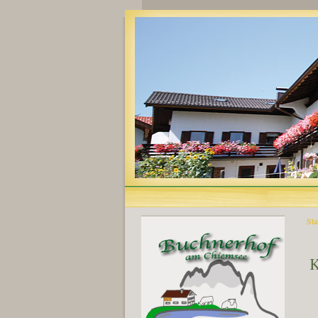
Sta
Si
K