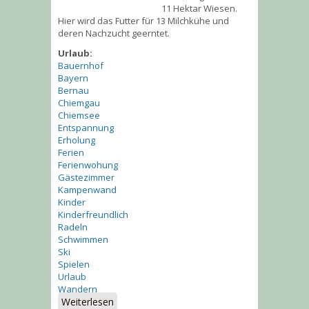
11 Hektar Wiesen.
Hier wird das Futter für 13 Milchkühe und
deren Nachzucht geerntet.
Urlaub:
Bauernhof
Bayern
Bernau
Chiemgau
Chiemsee
Entspannung
Erholung
Ferien
Ferienwohung
Gästezimmer
Kampenwand
Kinder
Kinderfreundlich
Radeln
Schwimmen
Ski
Spielen
Urlaub
Wandern
Weiterlesen
über Auf dem Buchnerhof