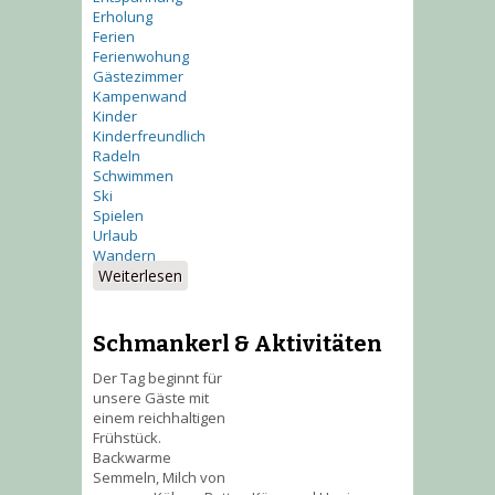
Erholung
Ferien
Ferienwohung
Gästezimmer
Kampenwand
Kinder
Kinderfreundlich
Radeln
Schwimmen
Ski
Spielen
Urlaub
Wandern
Weiterlesen
über Impressionen des
Buchnerhof
Schmankerl & Aktivitäten
Der Tag beginnt für
unsere Gäste mit
einem reichhaltigen
Frühstück.
Backwarme
Semmeln, Milch von