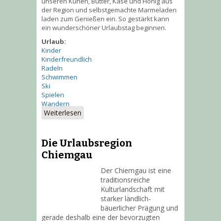
unseren Kühen, Butter, Käse und Honig aus
der Region und selbstgemachte Marmeladen
laden zum Genießen ein. So gestärkt kann
ein wunderschöner Urlaubstag beginnen.
Urlaub:
Kinder
Kinderfreundlich
Radeln
Schwimmen
Ski
Spielen
Wandern
Weiterlesen
über Schmankerl & Aktivitäten
Die Urlaubsregion
Chiemgau
Der Chiemgau ist eine
traditionsreiche
Kulturlandschaft mit
starker ländlich-
bäuerlicher Prägung und
gerade deshalb eine der bevorzugten